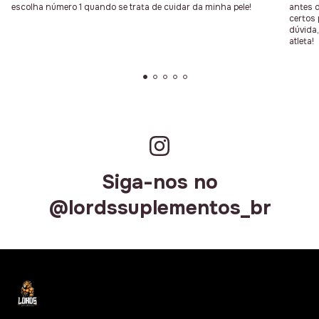
escolha número 1 quando se trata de cuidar da minha pele!
antes 
certos 
dúvida,
atleta!
Siga-nos no
@lordssuplementos_br