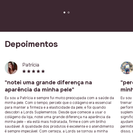
Depoimentos
Patrícia
"notei uma grande diferença na
"per
aparência da minha pele"
minh
Eu sou a Patrícia e sempre fui muito preocupada com a saúde da
Eu sou 
minha pele. Com o tempo, percebi que o colágeno era essencial
treina
para manter a firmeza e a elasticidade da pele, e foi quando
perfor
descobri a Lords Suplementos. Desde que comecei a usar o
suplem
colágeno da loja, notei uma grande diferença na aparência da
signifi
minha pele – ela está mais hidratada, firme e com um brilho
ajudam 
saudável. A qualidade dos produtos é excelente e o atendimento
permit
é sempre impecável. Com certeza, a Lords se tornou a minha
disso, 