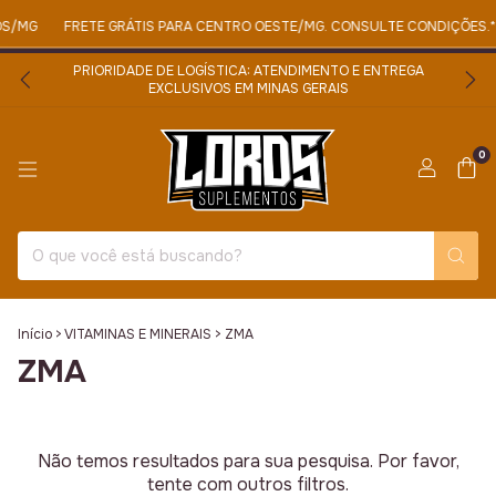
OS/MG
FRETE GRÁTIS PARA CENTRO OESTE/MG. CONSULTE CONDIÇÕES.*
PRIORIDADE DE LOGÍSTICA: ATENDIMENTO E ENTREGA
EXCLUSIVOS EM MINAS GERAIS
0
Início
>
VITAMINAS E MINERAIS
>
ZMA
ZMA
Não temos resultados para sua pesquisa. Por favor,
tente com outros filtros.