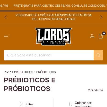
S/MG
FRETE GRÁTIS PARA CENTRO OESTE/MG. CONSULTE CONDIÇÕES.*
PRIORIDADE DE LOGÍSTICA: ATENDIMENTO E ENTREGA
EXCLUSIVOS EM MINAS GERAIS
0
Início
>
PRÉBIOTICOS E PRÓBIOTICOS
PRÉBIOTICOS E
PRÓBIOTICOS
2 produtos
Ordenar por:
Filtrar
Mais vendidos